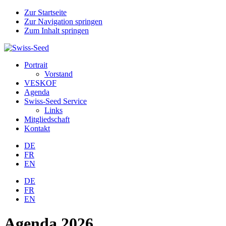
Zur Startseite
Zur Navigation springen
Zum Inhalt springen
Portrait
Vorstand
VESKOF
Agenda
Swiss-Seed Service
Links
Mitgliedschaft
Kontakt
DE
FR
EN
DE
FR
EN
Agenda 2026